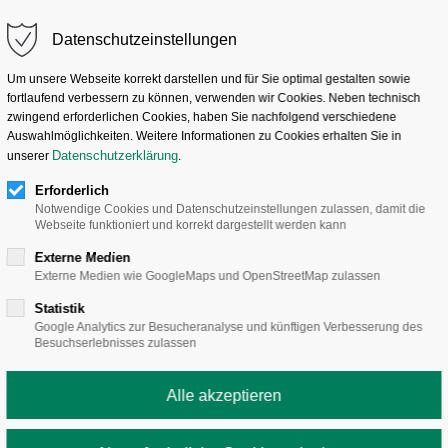
Datenschutzeinstellungen
Um unsere Webseite korrekt darstellen und für Sie optimal gestalten sowie
fortlaufend verbessern zu können, verwenden wir Cookies. Neben technisch
zwingend erforderlichen Cookies, haben Sie nachfolgend verschiedene
Karriere
Karriere
Standorte
Standorte
Digitales
Digitales
Über uns
Über uns
Auswahlmöglichkeiten. Weitere Informationen zu Cookies erhalten Sie in
Datenschutzerklärung
unserer
.
Erforderlich
g
Notwendige Cookies und Datenschutzeinstellungen zulassen, damit die
Webseite funktioniert und korrekt dargestellt werden kann
Externe Medien
Externe Medien wie GoogleMaps und OpenStreetMap zulassen
Statistik
Google Analytics zur Besucheranalyse und künftigen Verbesserung des
Besuchserlebnisses zulassen