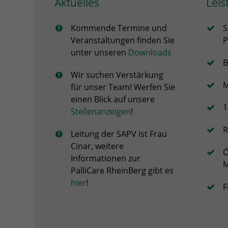
Aktuelles
Leis
Kommende Termine und
S
Veranstaltungen finden Sie
P
unter unseren
Downloads
B
Wir suchen Verstärkung
M
für unser Team! Werfen Sie
einen Blick auf unsere
1
Stellenanzeigen
!
R
Leitung der SAPV ist Frau
Cinar, weitere
Ö
Informationen zur
M
PalliCare RheinBerg gibt es
hier
!
F