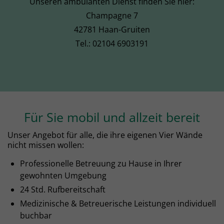
Unseren ambulanten Dienst finden Sie hier:
Lassen Sie sich gerne von uns in einem
Champagne 7
unverbindlichen Gespräch beraten.
42781 Haan-Gruiten
Tel.: 02104 6903191
Für Sie mobil und allzeit bereit
Unser Angebot für alle, die ihre eigenen Vier Wände
nicht missen wollen:
Professionelle Betreuung zu Hause in Ihrer
gewohnten Umgebung
24 Std. Rufbereitschaft
Medizinische & Betreuerische Leistungen individuell
buchbar